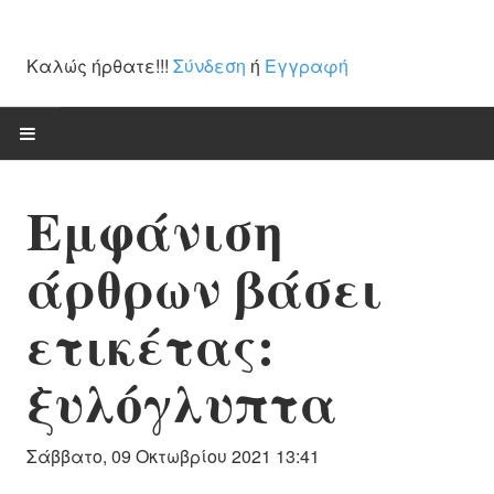
Καλώς ήρθατε!!!
Σύνδεση
ή
Εγγραφή
ΑΡΧΙΚΉ
Εμφάνιση
ΈΡΓΑ ΤΈΧΝΗΣ
άρθρων βάσει
Ζωγραφική
ετικέτας:
Γλυπτά / Ξυλόγλυπτα
ξυλόγλυπτα
Χαρακτική
Αγιογραφίες
Σάββατο, 09 Οκτωβρίου 2021 13:41
Κεραμική