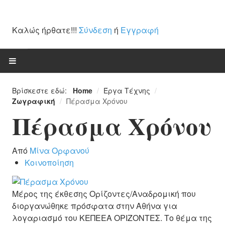
Καλώς ήρθατε!!!
Σύνδεση
ή
Εγγραφή
ΑΡΧΙΚΉ
Βρίσκεστε εδώ:
Home
/
Έργα Τέχνης
/
Ζωγραφική
/
Πέρασμα Χρόνου
ΈΡΓΑ ΤΈΧΝΗΣ
Πέρασμα Χρόνου
Ζωγραφική
Από
Μίνα Ορφανού
Γλυπτά / Ξυλόγλυπτα
Κοινοποίηση
Χαρακτική
Μέρος της έκθεσης Ορίζοντες/Αναδρομική που
Αγιογραφίες
διοργανώθηκε πρόσφατα στην Αθήνα για
Κεραμική
λογαριασμό του ΚΕΠΕΕΑ ΟΡΙΖΟΝΤΕΣ. Το θέμα της